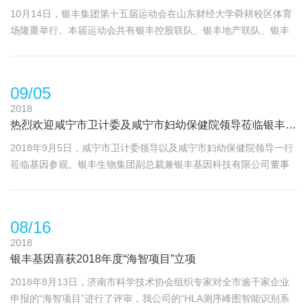
10月14日，银丰集团第十五届运动会在山东财经大学舜耕校区体育
场隆重举行。本届运动会共有银丰控股联队、银丰地产联队、银丰
物业联队、银丰生物联队、齐鲁干细胞队5支代表队1600余人参加；
设置了短跑、长
09/05
2018
热烈欢迎咸宁市卫计委及咸宁市妇幼保健院领导莅临银丰基因
2018年9月5日，咸宁市卫计委领导以及咸宁市妇幼保健院领导一行
莅临基因参观。银丰生物集团副总裁兼银丰基因科技有限公司董事
长王宝庆、银丰基因科技有限公司总经理陈守林、银丰基因科技有
限公司总经理助理杨
08/16
2018
银丰基因喜获2018年度“海智项目”立项
2018年8月13日，济南市科学技术协会组织专家对全市逾千家企业
申报的“海智项目”进行了评审，我公司的“HLA测序峰图智能识别系